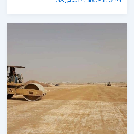
18 أغسطس، 2025
/
PpK5HBWx7YcAhnw8