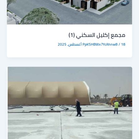
مجمع إكليل السكني (1)
18 أغسطس، 2025
/
PpK5HBWx7YcAhnw8