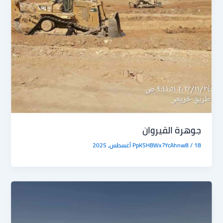
جوهرة القيروان
18 أغسطس، 2025
/
PpK5HBWx7YcAhnw8