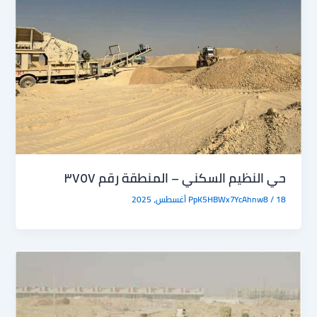
حي النظيم السكني – المنطقة رقم ٣٧٥٧
18 أغسطس، 2025
/
PpK5HBWx7YcAhnw8