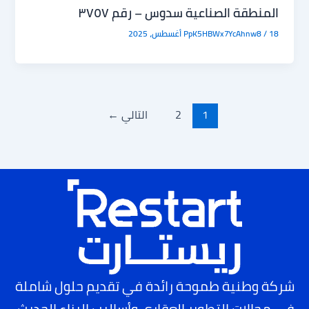
المنطقة الصناعية سدوس – رقم ٣٧٥٧
18 أغسطس، 2025
/
PpK5HBWx7YcAhnw8
1
2
التالي
←
شركة وطنية طموحة رائدة في تقديم حلول شاملة
في مجالات التطوير العقاري وأساليب البناء الحديث،