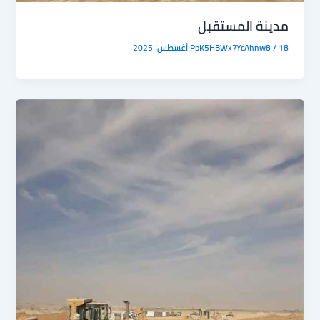
مدينة المستقبل
18 أغسطس، 2025
/
PpK5HBWx7YcAhnw8