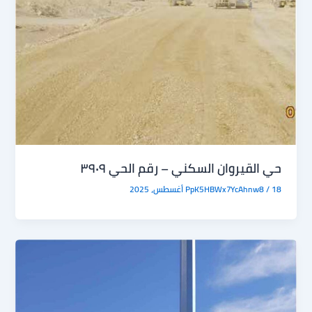
حي القيروان السكني – رقم الحي ٣٩٠٩
18 أغسطس، 2025
/
PpK5HBWx7YcAhnw8