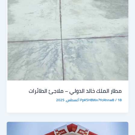
مطار الملك خالد الدولي – ملاجئ الطائرات
18 أغسطس، 2025
/
PpK5HBWx7YcAhnw8