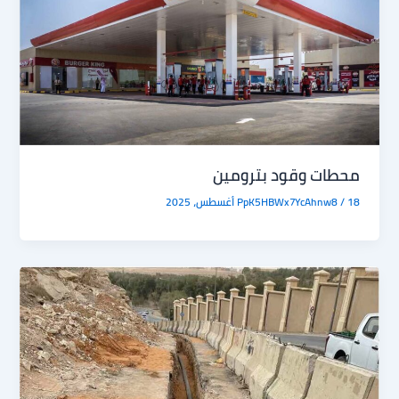
محطات وقود بترومين
18 أغسطس، 2025
/
PpK5HBWx7YcAhnw8